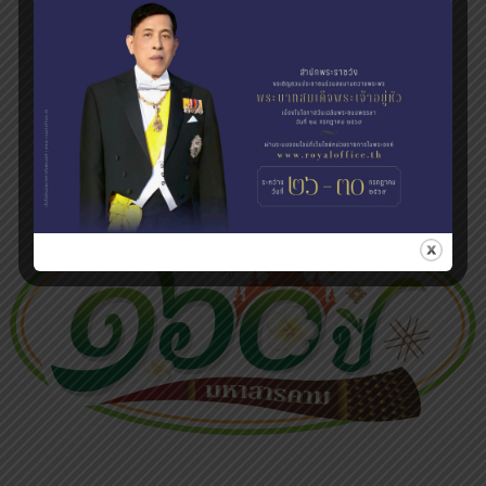
120 ม.11 ต.แวงน่าง อ.เมืองมหาสารคาม จ.มหาสารคาม
โทรศัพท์ : 0-4377-7137
e-mail : mahasarakham@doae.go.th