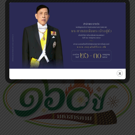
สำนักงานเกษตรจังหวัดมหาสารคาม
120 ม.11 ต.แวงน่าง อ.เมืองมหาสารคาม จ.มหาสารคาม
โทรศัพท์ : 0-4377-7137
e-mail : mahasarakham@doae.go.th